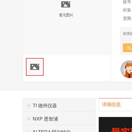
批号
封装
货期
友情
加
详细信息
TI 德州仪器
NXP 恩智浦