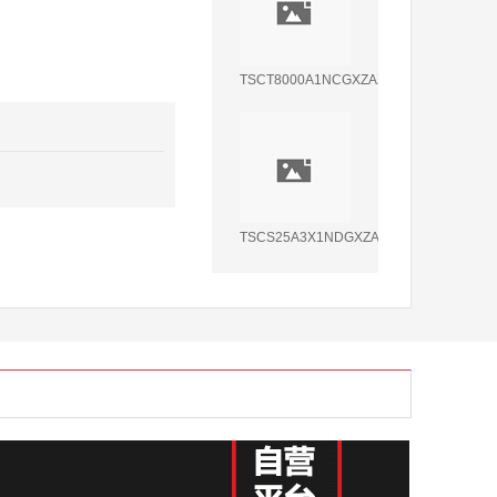
TSCT8000A1NCGXZAX8
TSCS25A3X1NDGXZAX8