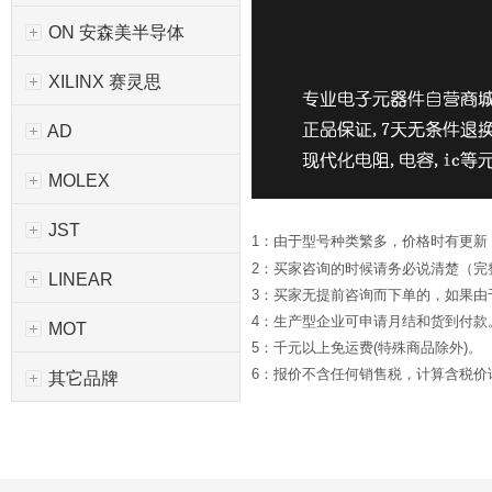
ON 安森美半导体
XILINX 赛灵思
AD
MOLEX
JST
1：由于型号种类繁多，价格时有更新
2：买家咨询的时候请务必说清楚（完
LINEAR
3：买家无提前咨询而下单的，如果
4：生产型企业可申请月结和货到付款
MOT
5：千元以上免运费(特殊商品除外)。
6：报价不含任何销售税，计算含税价请*
其它品牌