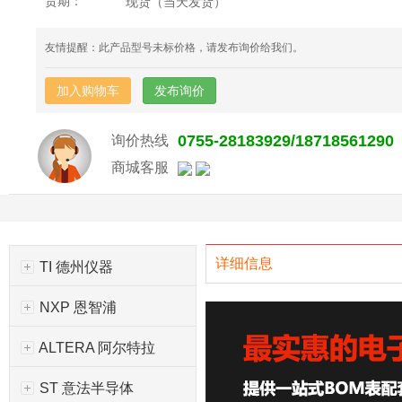
货期：
现货（当天发货）
友情提醒：此产品型号未标价格，请发布询价给我们。
加入购物车
发布询价
0755-28183929/18718561290
询价热线
商城客服
详细信息
TI 德州仪器
NXP 恩智浦
ALTERA 阿尔特拉
ST 意法半导体