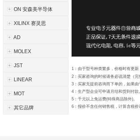
ON 安森美半导体
XILINX 赛灵思
AD
MOLEX
JST
1：由于型号种类繁多，价格时有更新
2：买家咨询的时候请务必说清楚（完
LINEAR
3：买家无提前咨询而下单的，如果
4：生产型企业可申请月结和货到付款
MOT
5：千元以上免运费(特殊商品除外)。
6：报价不含任何销售税，计算含税价请*
其它品牌