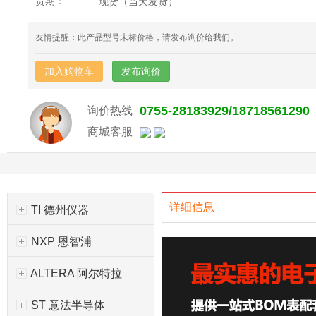
货期：
现货（当天发货）
友情提醒：此产品型号未标价格，请发布询价给我们。
加入购物车
发布询价
0755-28183929/18718561290
询价热线
商城客服
详细信息
TI 德州仪器
NXP 恩智浦
ALTERA 阿尔特拉
ST 意法半导体