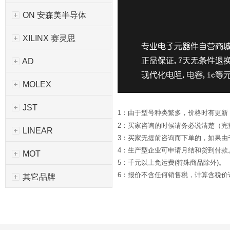
ON 安森美半导体
XILINX 赛灵思
AD
MOLEX
JST
1：由于型号种类繁多，价格时有更新
2：买家咨询的时候请务必说清楚（完
LINEAR
3：买家无提前咨询而下单的，如果
4：生产型企业可申请月结和货到付款
MOT
5：千元以上免运费(特殊商品除外)。
6：报价不含任何销售税，计算含税价请*
其它品牌