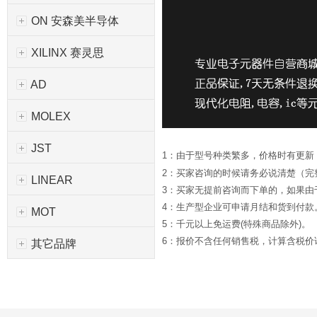
ON 安森美半导体
XILINX 赛灵思
AD
MOLEX
JST
1：由于型号种类繁多，价格时有更新
2：买家咨询的时候请务必说清楚（完
LINEAR
3：买家无提前咨询而下单的，如果
4：生产型企业可申请月结和货到付款
MOT
5：千元以上免运费(特殊商品除外)。
6：报价不含任何销售税，计算含税价请*
其它品牌