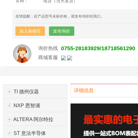
货期：
现货（当天发货）
友情提醒：此产品型号未标价格，请发布询价给我们。
加入购物车
发布询价
0755-28183929/18718561290
询价热线
商城客服
详细信息
TI 德州仪器
NXP 恩智浦
ALTERA 阿尔特拉
ST 意法半导体