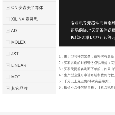
ON 安森美半导体
XILINX 赛灵思
AD
MOLEX
JST
1：由于型号种类繁多，价格时有更新
2：买家咨询的时候请务必说清楚（完
LINEAR
3：买家无提前咨询而下单的，如果
4：生产型企业可申请月结和货到付款
MOT
5：千元以上免运费(特殊商品除外)。
6：报价不含任何销售税，计算含税价请*
其它品牌