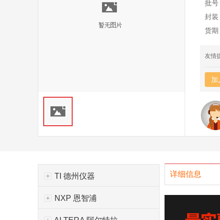
批号
封装
货期
友情
加
详细信息
TI 德州仪器
NXP 恩智浦