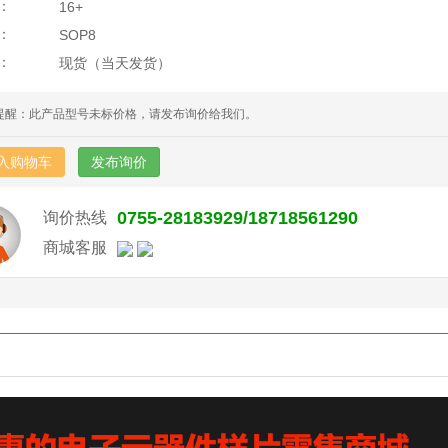
：
16+
：
SOP8
：
现货（当天发货）
提醒：此产品型号未标价格，请发布询价给我们。
入购物车
发布询价
0755-28183929/18718561290
询价热线
商城客服