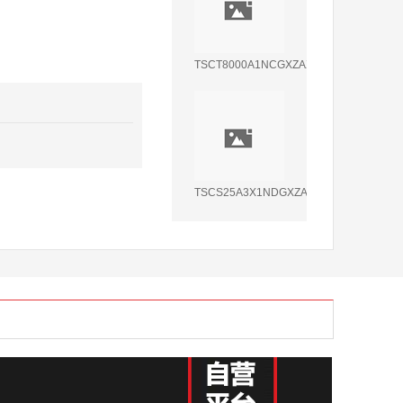
TSCT8000A1NCGXZAX8
TSCS25A3X1NDGXZAX8