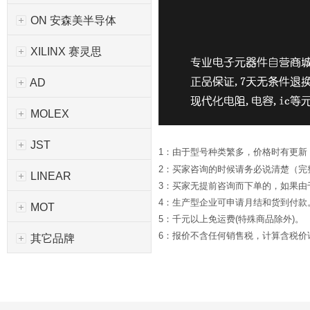
ON 安森美半导体
XILINX 赛灵思
AD
MOLEX
JST
1：由于型号种类繁多，价格时有更新
2：买家咨询的时候请务必说清楚（完
LINEAR
3：买家无提前咨询而下单的，如果
4：生产型企业可申请月结和货到付款
MOT
5：千元以上免运费(特殊商品除外)。
6：报价不含任何销售税，计算含税价请*
其它品牌