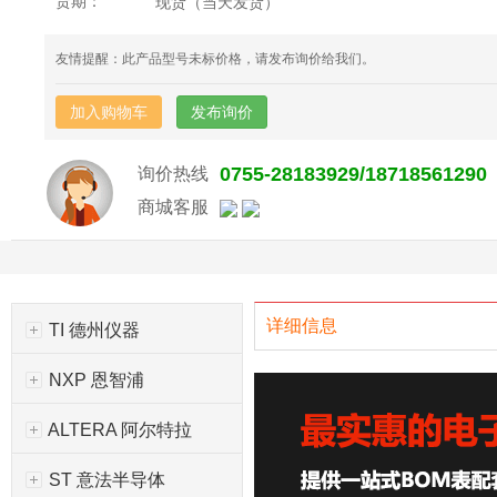
货期：
现货（当天发货）
友情提醒：此产品型号未标价格，请发布询价给我们。
加入购物车
发布询价
0755-28183929/18718561290
询价热线
商城客服
详细信息
TI 德州仪器
NXP 恩智浦
ALTERA 阿尔特拉
ST 意法半导体