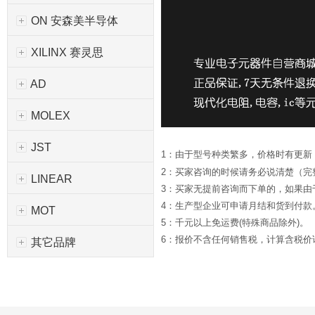
ON 安森美半导体
XILINX 赛灵思
AD
MOLEX
JST
1：由于型号种类繁多，价格时有更新
2：买家咨询的时候请务必说清楚（完
LINEAR
3：买家无提前咨询而下单的，如果
4：生产型企业可申请月结和货到付款
MOT
5：千元以上免运费(特殊商品除外)。
6：报价不含任何销售税，计算含税价请*
其它品牌