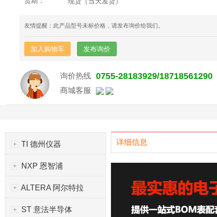
货期：
现货（当天发货）
友情提醒：此产品型号未标价格，请发布询价给我们。
加入购物车
发布询价
0755-28183929/18718561290
询价热线
商城客服
详细信息
TI 德州仪器
NXP 恩智浦
ALTERA 阿尔特拉
ST 意法半导体