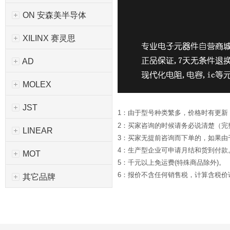
ON 安森美半导体
XILINX 赛灵思
AD
MOLEX
JST
1：由于型号种类繁多，价格时有更新
2：买家咨询的时候请务必说清楚（完
LINEAR
3：买家无提前咨询而下单的，如果
4：生产型企业可申请月结和货到付款
MOT
5：千元以上免运费(特殊商品除外)。
6：报价不含任何销售税，计算含税价请*
其它品牌