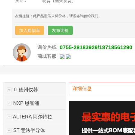
货期：
现货（当天发货）
友情提醒：此产品型号未标价格，请发布询价给我们。
加入购物车
发布询价
0755-28183929/18718561290
询价热线
商城客服
详细信息
TI 德州仪器
NXP 恩智浦
ALTERA 阿尔特拉
ST 意法半导体