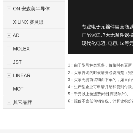
ON 安森美半导体
XILINX 赛灵思
AD
MOLEX
JST
1：由于型号种类繁多，价格时有更新
2：买家咨询的时候请务必说清楚（完
LINEAR
3：买家无提前咨询而下单的，如果
4：生产型企业可申请月结和货到付款
MOT
5：千元以上免运费(特殊商品除外)。
6：报价不含任何销售税，计算含税价请*
其它品牌