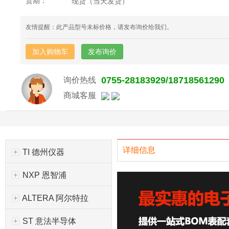
货期：
现货（当天发货）
友情提醒：此产品型号未标价格，请发布询价给我们。
加入购物车
发布询价
0755-28183929/18718561290
询价热线
商城客服
详细信息
TI 德州仪器
NXP 恩智浦
ALTERA 阿尔特拉
ST 意法半导体